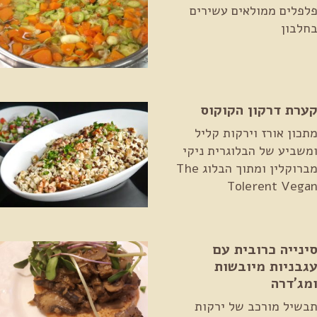
לפלים ממולאים עשירים
חלבון
ערת דרקון הקוקוס
תכון אורז וירקות קליל
משביע של הבלוגרית ניקי
מברוקלין ומתוך הבלוג The
Tolerent Vega
ינייה כרובית עם
גבניות מיובשות
מג'דרה
בשיל מורכב של ירקות