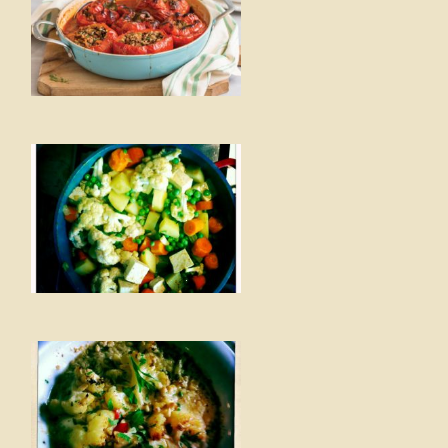
פ
ב
ק
מ
ו
n
ס
ע
ו
ת