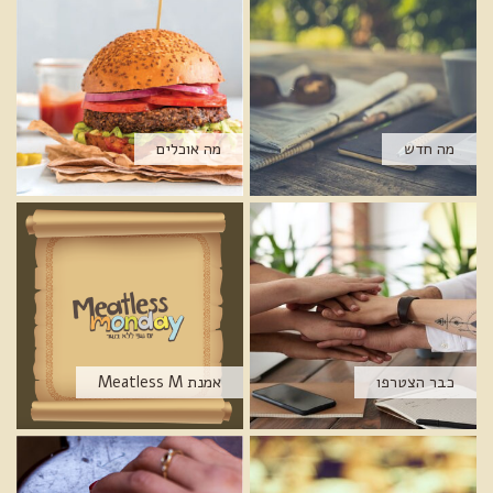
מה חדש
מה אוכלים
כבר הצטרפו
אמנת Meatless M