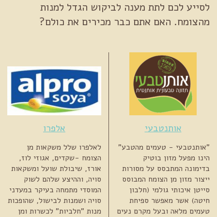
לסייע לכם לתת מענה לביקוש הגדל למנות
מהצומח. האם אתם כבר מכירים את כולם?
אותנטבעי
אלפרו
"אותנטבעי - טעמים מהטבע"
לאלפרו שלל משקאות מן
הינו מפעל מזון בוטיק
הצומח -שקדים, אגוזי לוז,
בדימונה המתבסס על מסורות
אורז, שיבולת שועל ומשקאות
ייצור מזון מן הצומח המבוסס
סויה, וההיצע שלהם לשוק
סייטן איכותי גולמי (חלבון
המוסדי מתמחה בעיקר במעדני
חיטה) אשר מאפשר ספיחת
סויה ושמנות לבישול, שהופכות
טעמים מלאה ובעל מקרם נעים
מנות "חלביות" לכשרות ומן