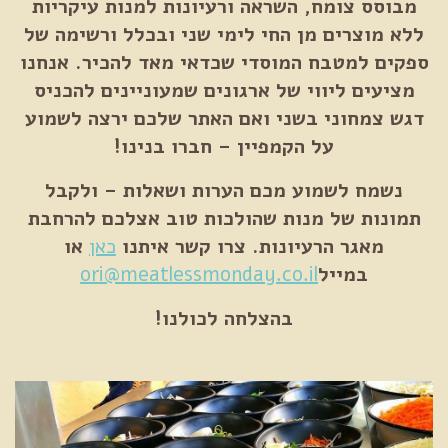
מבוסס צומח, השראה ורעיונות למנות עיקריות
ללא מוצרים מן החי לימי שני ובכלל ורשימה של
ספקים למטבח המוסדי שכדאי מאד להכיר. אנחנו
מציעים ליווי של ארגונים שמעוניינים להכניס
דגש צמחוני בשני ואם האתר שלכם ירצה לשמוע
על הקמפיין – חברו בנינו!
נשמח לשמוע מכם הערות ושאלות – ולקבל
תמונות של מנות שהולכות טוב אצלכם להרחבת
מאגר הרעיונות. צרו קשר איתנו
כאן
או
במייל
ori@meatlessmonday.co.il
בהצלחה לכולנו!