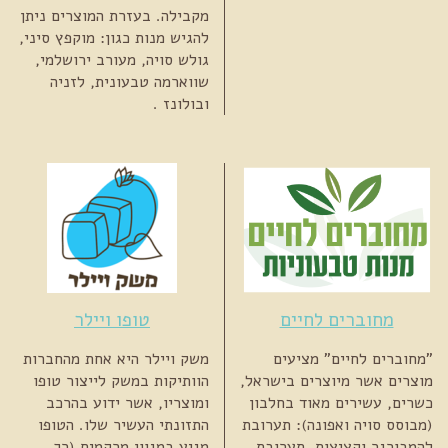
מקבילה. בעזרת המוצרים ניתן
להגיש מנות כגון: מוקפץ סיני,
גולש סויה, מעורב ירושלמי,
שווארמה טבעונית, לזניה
ובולונז .
מחוברים לחיים
טופו ויילר
"מחוברים לחיים" מציעים
משק ויילר היא אחת מהחברות
מוצרים אשר מיוצרים בישראל,
הוותיקות במשק לייצור טופו
כשרים, עשירים מאוד בחלבון
ומוצריו, אשר ידוע בהרכב
(מבוסס סויה ואפונה): תערובת
התזונתי העשיר שלו. הטופו
להמבורגר וקציצות, תערובת
מגיע במגוון מרקמים (רך,