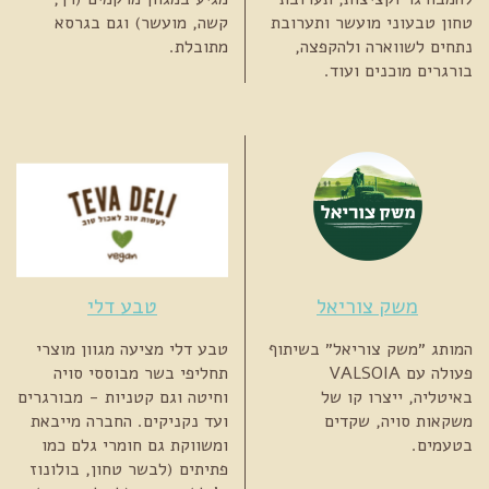
טחון טבעוני מועשר ותערובת
קשה, מועשר) וגם בגרסא
נתחים לשווארה ולהקפצה,
מתובלת.
בורגרים מוכנים ועוד.
משק צוריאל
טבע דלי
המותג ״משק צוריאל״ בשיתוף
טבע דלי מציעה מגוון מוצרי
פעולה עם VALSOIA
תחליפי בשר מבוססי סויה
באיטליה, ייצרו קו של
וחיטה וגם קטניות - מבורגרים
משקאות סויה, שקדים
ועד נקניקים. החברה מייבאת
בטעמים.
ומשווקת גם חומרי גלם כמו
פתיתים (לבשר טחון, בולונוז