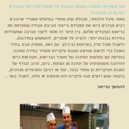
איך משפיעה התזונה במקום העבודה על משקל תקין של העובדים
ועל פריון העבודה?
מאת: מיכל וולנסקי, מנהלת שוק מוסדי במיטלס מאנדיי ארגונים
רבים מבינים כיום את תפקידם בייצור סביבת עבודה שמקדמת את
בריאות העובדים שלהם. בין היתר זה אומר ליצור סביבה שמעודדות
בחירות נבונות יותר: להגיע על אופניים, להשתמש במדרגות,
ולאכול אוכל מזין בארוחות וביניהן. עם זאת, מספיק מבט בחדר
האוכל כדי לראות שהיצע המנות עיקריות מעודד בחירה שאינה
בהלימה עם המלצות התזונה של משרד הבריאות, הקוראות כיום
להרחבה משמעותית של תזונה מן הצומח. כיום, הרוב הגורף של
המנות העיקריות הן מהחי (בקר, עוף או דגים) והסועדים מכוונים,
בהנחה שהם רוצים מנה עיקרית ולא תוספות או סלט, לאכול בשר…
להמשך קריאה