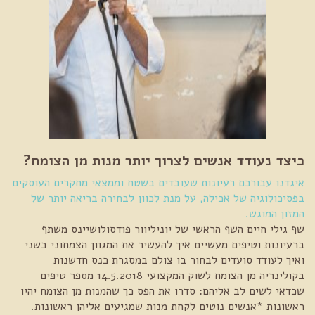
כיצד נעודד אנשים לצרוך יותר מנות מן הצומח?
איגדנו עבורכם רעיונות שעובדים בשטח וממצאי מחקרים העוסקים
בפסיכולוגיה של אכילה, על מנת לכוון לבחירה בריאה יותר של
המזון המוגש.
שף גילי חיים השף הראשי של יוניליוור פודסולושיינס משתף
ברעיונות וטיפים מעשיים איך להעשיר את המגוון הצמחוני בשני
ואיך לעודד סועדים לבחור בו צולם במסגרת כנס חדשנות
בקולינריה מן הצומח לשוק המקצועי 14.5.2018 מספר טיפים
שכדאי לשים לב אליהם: סדרו את הפס כך שהמנות מן הצומח יהיו
ראשונות *אנשים נוטים לקחת מנות שמגיעים אליהן ראשונות.