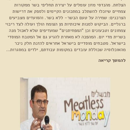
הצלחת. מהנדסי מזון עומלים על יצירת תחליפי בשר ממקורות
צמחיים שיוכלו להשתלב במתכונים הקיימים ולספק את דרישות
הצרכנים: שמירה על טעם הבשר- ללא בשר. והסועדים מצביעים
ברגליים. הביקוש למנות איכותיות מן הצומח הולך ועולה לצד ריבוי
צמחונים וטבעונים וכן "המפחיתנים" שמעדיפים שלא לאכול מנה
בשרית מדי יום. המהפכה לא מאחרת להגיע גם אל המטבח המוסדי
בישראל. מטבחים מוסדיים בישראל אחראים להזנת חלק ניכר
מהאוכלוסיה שכוללת עובדים במקומות עבודתם, ילדים במסגרות…
להמשך קריאה