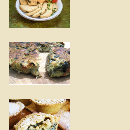
כ
ג
פ
פ
ט
ו
ק