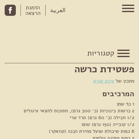
Skip to conten
הזמנת
العربية
הרצאה
קטגוריות
פשטידת כרשה
מתכון של
עינת שגיא
המרכיבים
1 כף שמן
2 כרשות בינוניות (כ־ 300 גרם), חתוכות לחצאי עיגולים
1/2 חבילה (כ־ 60 גרם) תרד טרי
1/2 קובייה (150 גרם) טופו
6 כפות שיבולת שועל מהירת הכנה (קוואקר)
2 כפות טחינה גולמית