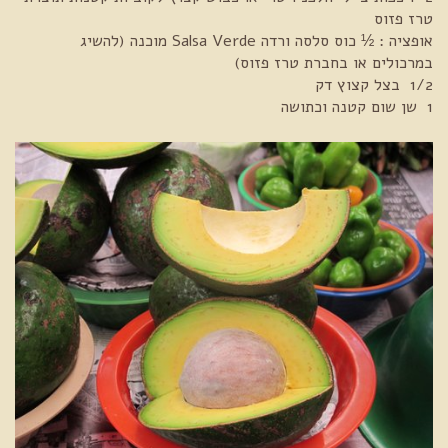
טרז פזוס
אופציה : ½ כוס סלסה ורדה Salsa Verde מוכנה (להשיג
במרכולים או בחברת טרז פזוס)
1/2 בצל קצוץ דק
1 שן שום קטנה וכתושה