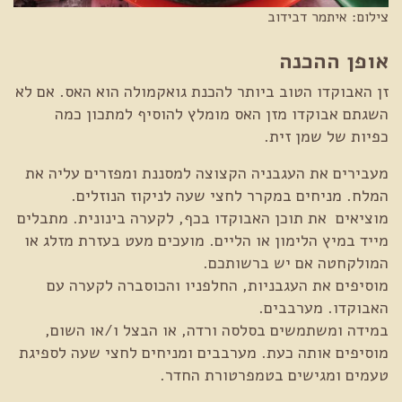
צילום: איתמר דבידוב
אופן ההכנה
זן האבוקדו הטוב ביותר להכנת גואקמולה הוא האס. אם לא
השגתם אבוקדו מזן האס מומלץ להוסיף למתכון כמה
כפיות של שמן זית.
מעבירים את העגבניה הקצוצה למסננת ומפזרים עליה את
המלח. מניחים במקרר לחצי שעה לניקוז הנוזלים.
מוציאים את תוכן האבוקדו בכף, לקערה בינונית. מתבלים
מייד במיץ הלימון או הליים. מועכים מעט בעזרת מזלג או
המולקחטה אם יש ברשותכם.
מוסיפים את העגבניות, החלפניו והכוסברה לקערה עם
האבוקדו. מערבבים.
במידה ומשתמשים בסלסה ורדה, או הבצל ו/או השום,
מוסיפים אותה כעת. מערבבים ומניחים לחצי שעה לספיגת
טעמים ומגישים בטמפרטורת החדר.