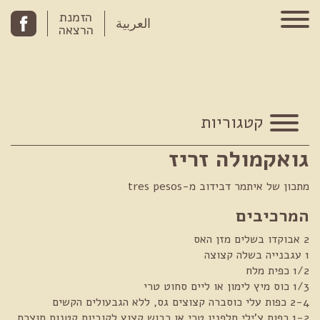
Skip to conten
הזמנת
العربية
הרצאה
קטגוריות
גואקמולה זריז
מתכון של איתמר דבידוב מ-tres pesos
המרכיבים
2 אבוקדו בשלים מזן האס
1 עגבנייה בשלה קצוצה
1/2 כפית מלח
1/3 כוס מיץ לימון או ליים סחוט טרי
2-4 כפות עלי כוסברה קצוצים גס, ללא הגבעולים הקשים
1-2 כפות צ'ילי חלפניו טרי או כבוש קצוץ לקוביות קטנות תוצרת