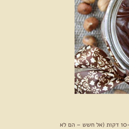
קלו את אגוזי הלוז בתנור בחום של 150 מעלות כ-10 דקות (אל חשש – הם לא