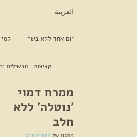
Skip to conten
العربية
יום אחד ללא בשר
למי 
קציצות
תבשילים ומ
ממרח דמוי
'נוטלה' ללא
חלב
מתכון של
one green