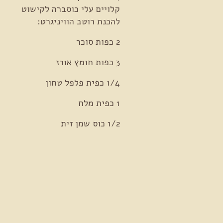
ה
קלויים עלי כוסברה לקישוט
להכנת רוטב הוויניגרט:
ע
2 כפות סוכר
מ
3 כפות חומץ אורז
ה
1/4 כפית פלפל טחון
י
1 כפית מלח
ש
1/2 כוס שמן זית
ה
ר
מ
צ