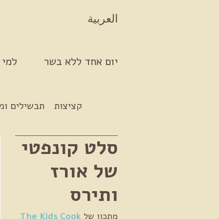
Skip to conten
العربية
יום אחד ללא בשר
למי 
קציצות
תבשילים ומ
סלט קונפטי
של אורז
ותירס
מתכון של
The Kids Cook