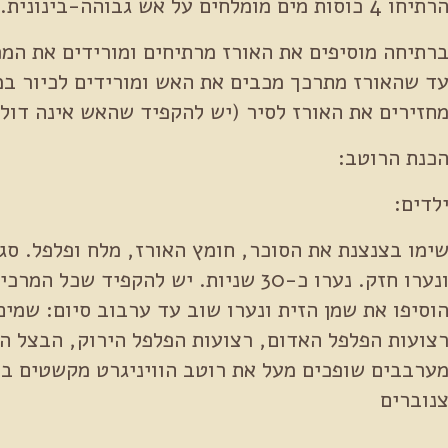
רתיחו 4 כוסות מים מומלחים על אש גבוהה-בינונית.
ד שהאורז מתרכך מכבים את האש ומורידים לכיור במס
חזירים את האורז לסיר (יש להקפיד שהאש אינה דולק
כנת הרוטב:
לדים:
ימו בצנצנת את הסוכר, חומץ האורז, מלח ופלפל. ס
ונערו חזק. נערו כ-30 שניות. יש להקפיד ש
וסיפו את שמן הזית ונערו שוב עד ערבוב סיום: שמי
צועות הפלפל האדום, רצועות הפלפל הירוק, הבצל ה
ערבבים שופכים מעל את רוטב הוויניגרט מקשטים בע
נוברים