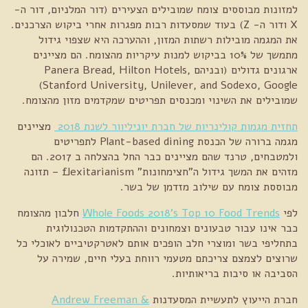
למזונות מבוססים צומח שמובילים הצעירים (דור המלניום, דור ה-
X ודור ה- Z) בעוד שמסעדות רבות מפגרות אחרי ביקוש הצרכנים.
את המגמה מובילות רשתות המזון, וההערכה היא שצפוי גידול
מתמשך של 10% בביקוש למנות עיקריות מהצומח. הם מציינים
ארגונים גדולים (ובניהם Panera Bread, Hilton Hotels,
Stanford University, Unilever, and Sodexo, Google)
שמובילים את השינוי ומכנסים תפריטים שמקדמים מזון מהצומח.
תחזית מגמות קולינריות של חברת יוניליוור לשנת 2018
מציינים
מגמה ברורה של הכנסת Plant-based dining לתפריטים
ולמטבחים, טרנד שהם מציינים כבר החל בהצלחה ב 2017. הם
מזהים את המשך גידול ה"חצימחונות" flexitarianism – תזונה
מבוססת צומח עם שילוב מזדמן של בשר.
לפי
Whole Foods 2018's Top 10 Food Trends
חלבון מהצומח
כבר אינו עבור טבעונים וצמחונים וההתקדמות הטכנולוגית
בתחליפי בשר ומוצרי חלב הופכים אותם לאטרקטיביים לאוכלי כל
שרוצים לצמצם צריכתם מטעמי רווחת בעלי חיים, שמירה על
הסביבה או סיבות בריאותיות.
חברת הייעוץ לתעשיית המסעדנות
Andrew Freeman &