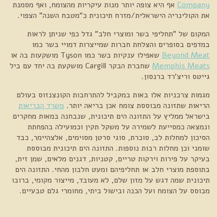
Company
אף היא צופה יותר מנות עיקריות מהצומח, ואף מסמנת
את הקולינריה הישראלית/מזרח תיכונית כ"מטבח השנה" הצפוי.
המקום של "תחליפי בשר ומוצרי חלב" גדל כפי שניתן לראות
במדפים בסופרים והצלחת חברות שמייצרות דמויי בשר כמו
Beyond Meat
שאפילו ענקיות בשר כמו Tyson מושקעות בה או
Memphis Meats
שחברת הבקר Cargill מושקעת בה יחד עם ביל
גייטס וריצ'רד ברנסון.
מגמות צרכניות אלו באות במקביל להתרחבות הקונצנזוס בעולם
הריאות שתזונה מבוססת צומח אכן בריאה יותר.
משרד הבריאות
בישראל ממליץ על התזונה הים תיכונית, שנבחנה במאות מחקרים
ונמצאה כמסייעת לשמירה על משקל תקין וכמועילה בהפחתת
הסיכון למחלות לב, סוכרת, סוגי סרטן מסוימים, אלצהיימר, כבד
שומני וכן מחלות רבות נוספות. התזונה הים תיכונית מבוססת
בעיקר על פירות וירקות טריים, קטניות, דגנים מלאים, שמן זית,
בתוספת מוצרי חלב או תחליפיהם ומעט חלבון מהחי. התזונה הים
תיכונית שמה דגש על מזון שלם, לא מעובד, מייצור מקומי, ברובו
מבוסס על הצומח ועל הכנה ובישול ביתי, מחומרי גלם טבעיים.